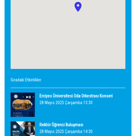
Sıradaki Etkinlikler
Erciyes Üniversitesi Oda Orkestrası Konseri
28 Mayıs 2025 Çarşamba 13:30
Rektör Öğrenci Buluşması
28 Mayıs 2025 Çarşamba 14:30