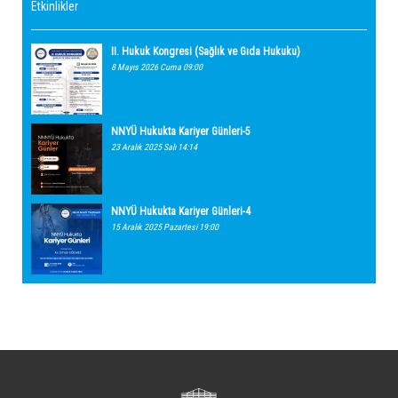
Etkinlikler
II. Hukuk Kongresi (Sağlık ve Gıda Hukuku)
8 Mayıs 2026 Cuma 09:00
NNYÜ Hukukta Kariyer Günleri-5
23 Aralık 2025 Salı 14:14
NNYÜ Hukukta Kariyer Günleri-4
15 Aralık 2025 Pazartesi 19:00